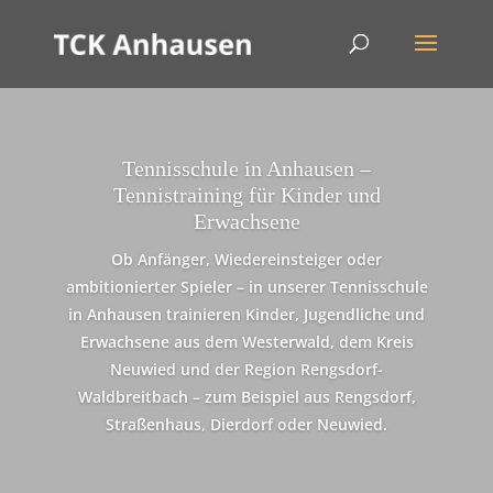
Tennisschule in Anhausen –
Tennistraining für Kinder und
Erwachsene
Ob Anfänger, Wiedereinsteiger oder
ambitionierter Spieler – in unserer Tennisschule
in Anhausen trainieren Kinder, Jugendliche und
Erwachsene aus dem Westerwald, dem Kreis
Neuwied und der Region Rengsdorf-
Waldbreitbach – zum Beispiel aus Rengsdorf,
Straßenhaus, Dierdorf oder Neuwied.