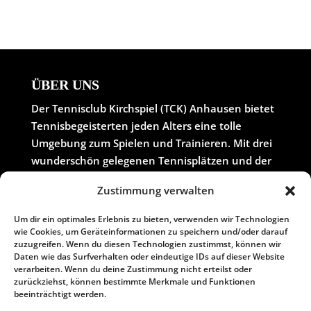
ÜBER UNS
Der Tennisclub Kirchspiel (TCK) Anhausen bietet
Tennisbegeisterten jeden Alters eine tolle
Umgebung zum Spielen und Trainieren. Mit drei
wunderschön gelegenen Tennisplätzen und der
Möglichkeit, auch Boule zu spielen, bietet der
Zustimmung verwalten
Club eine vielseitige Freizeitmöglichkeit. Die
Anlage ist von Ende April bis Ende Oktober
Um dir ein optimales Erlebnis zu bieten, verwenden wir Technologien
geöffnet und zeichnet sich durch eine
wie Cookies, um Geräteinformationen zu speichern und/oder darauf
zuzugreifen. Wenn du diesen Technologien zustimmst, können wir
freundliche Atmosphäre sowie erschwingliche
Daten wie das Surfverhalten oder eindeutige IDs auf dieser Website
Mitgliedsbeiträge aus.
verarbeiten. Wenn du deine Zustimmung nicht erteilst oder
zurückziehst, können bestimmte Merkmale und Funktionen
beeinträchtigt werden.
ADRESSE