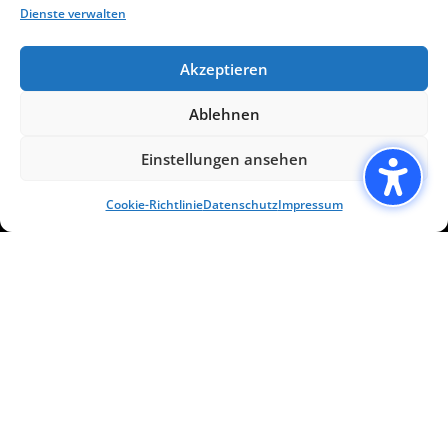
Dienste verwalten
TCK Anhausen e. V.
In der Wolfskaul
Akzeptieren
56584 Meinborn
Tel. 0 26 39 / 14 03
Ablehnen
E-Mail: info@tck-anhausen.de
Einstellungen ansehen
LINKS
Cookie-Richtlinie
Datenschutz
Impressum
Aufnahmeantrag
Satzung
Vorstand
Copyright © 2025 TCK Anhausen |
IMPRESSUM
|
DATENSCHUTZ
|
BARRIEREFREIHEITSERKLÄRUNG