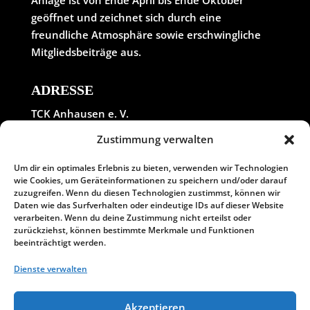
Anlage ist von Ende April bis Ende Oktober
geöffnet und zeichnet sich durch eine
freundliche Atmosphäre sowie erschwingliche
Mitgliedsbeiträge aus.
ADRESSE
TCK Anhausen e. V.
In der Wolfskaul
Zustimmung verwalten
56584 Meinborn
Tel. 0 26 39 / 14 03
Um dir ein optimales Erlebnis zu bieten, verwenden wir Technologien
wie Cookies, um Geräteinformationen zu speichern und/oder darauf
E-Mail: info@tck-anhausen.de
zuzugreifen. Wenn du diesen Technologien zustimmst, können wir
Daten wie das Surfverhalten oder eindeutige IDs auf dieser Website
verarbeiten. Wenn du deine Zustimmung nicht erteilst oder
LINKS
zurückziehst, können bestimmte Merkmale und Funktionen
beeinträchtigt werden.
Aufnahmeantrag
Satzung
Dienste verwalten
Vorstand
Akzeptieren